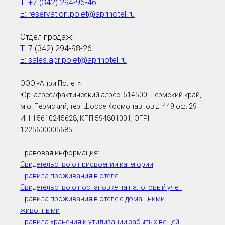
T: +7 (342) 294-96-46
E: reservation.polet@aprihotel.ru
Отдел продаж:
T:
7 (342) 294-98-26
Е:
sales.apripolet@aprihotel.ru
ООО «Апри Полет»
Юр. адрес/фактический адрес: 614500, Пермский край,
м.о. Пермский, тер. Шоссе Космонавтов д. 449,оф. 29
ИНН 5610245628, КПП 594801001, ОГРН
1225600005685
Правовая информация:
Свидетельство о присвоении категории
Правила проживания в отеле
Свидетельство о постановке на налоговый учет
Правила проживания в отеле с домашними
животными
Правила хранения и утилизации забытых вещей